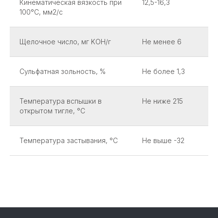
Кинематическая вязкость при
12,5-16,3
100°С, мм2/с
Щелочное число, мг KOH/г
Не менее 6
Сульфатная зольность, %
Не более 1,3
Температура вспышки в
Не ниже 215
открытом тигле, °С
Температура застывания, °С
Не выше -32