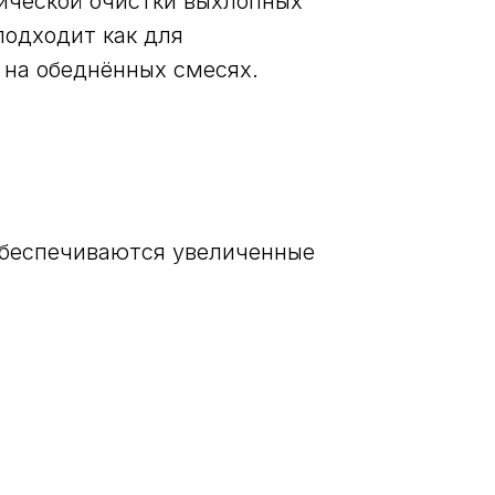
ической очистки выхлопных
подходит как для
 на обеднённых смесях.
обеспечиваются увеличенные