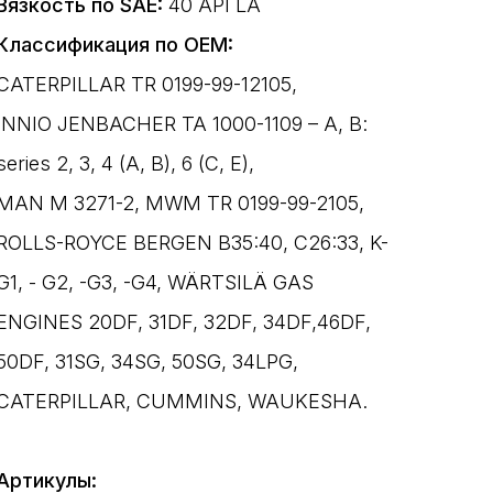
Вязкость по SAE:
40 API LA
Классификация по OEM:
CATERPILLAR TR 0199-99-12105,
INNIO JENBACHER TA 1000-1109 – A, B:
series 2, 3, 4 (A, B), 6 (C, E),
MAN M 3271-2, MWM TR 0199-99-2105,
ROLLS-ROYCE BERGEN B35:40, C26:33, K-
G1, - G2, -G3, -G4, WÄRTSILÄ GAS
ENGINES 20DF, 31DF, 32DF, 34DF,46DF,
50DF, 31SG, 34SG, 50SG, 34LPG,
CATERPILLAR, CUMMINS, WAUKESHA.
Артикулы: