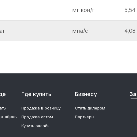
мг кон/г
5,54
ar
мпа/с
4,08
де
Где купить
Бизнесу
За
аты
Продажа в розницу
Стать дилером
артнёров
Продажа оптом
Партнеры
Купить онлайн