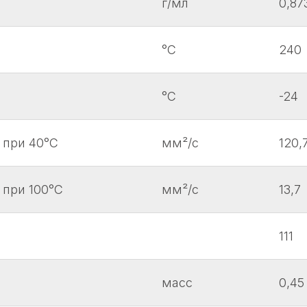
г/мл
0,87
°C
240
°C
-24
 при 40°С
мм²/с
120,
 при 100°С
мм²/с
13,7
111
масс
0,45