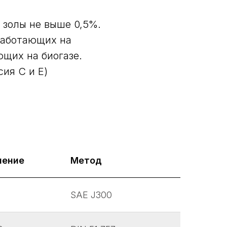
 золы не выше 0,5%.
 работающих на
ющих на биогазе.
сия С и Е)
чение
Метод
SAE J300